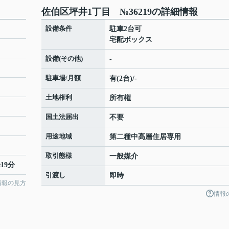
佐伯区坪井1丁目 №36219の詳細情報
設備条件
駐車2台可
宅配ボックス
設備(その他)
-
駐車場/月額
有(2台)/-
土地権利
所有権
国土法届出
不要
用途地域
第二種中高層住居専用
取引態様
一般媒介
19分
引渡し
即時
情報の見方
情報