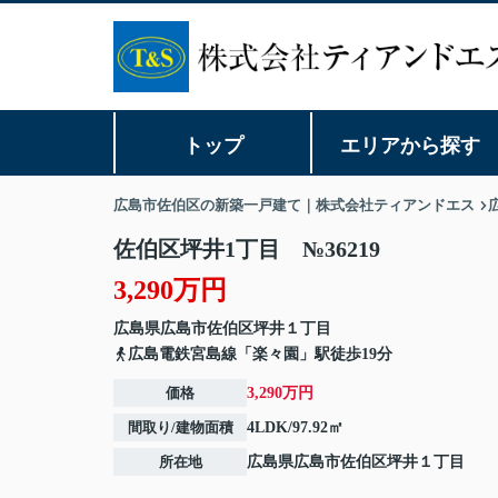
トップ
エリアから探す
広島市佐伯区の新築一戸建て｜株式会社ティアンドエス
佐伯区坪井1丁目 №36219
3,290万円
広島県
広島市佐伯区
坪井
１丁目
広島電鉄宮島線「楽々園」駅徒歩19分
価格
3,290万円
間取り/建物面積
4LDK/97.92㎡
所在地
広島県
広島市佐伯区
坪井
１丁目