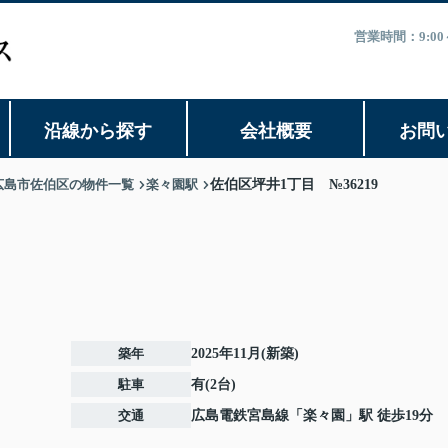
営業時間：9:0
沿線から探す
会社概要
お問
広島市佐伯区の物件一覧
楽々園駅
佐伯区坪井1丁目 №36219
築年
2025年11月(新築)
駐車
有(2台)
交通
広島電鉄宮島線
「
楽々園
」駅 徒歩19分