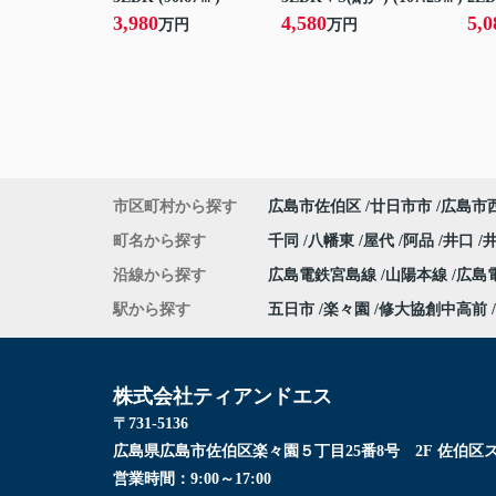
3,980
4,580
5,0
万円
万円
市区町村から探す
広島市佐伯区
廿日市市
広島市
町名から探す
千同
八幡東
屋代
阿品
井口
沿線から探す
広島電鉄宮島線
山陽本線
広島
駅から探す
五日市
楽々園
修大協創中高前
株式会社ティアンドエス
〒731-5136
広島県広島市佐伯区楽々園５丁目25番8号 2F 佐伯区
営業時間：
9:00～17:00