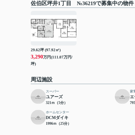
佐伯区坪井1丁目 №36219で募集中の物件
29.62坪 (97.92㎡)
3,290
万円(111.07万円/
坪)
周辺施設
スーパー
家
ユアーズ
エ
321ｍ（5分）
7
ホームセンター
DCMダイキ
1996ｍ（25分）