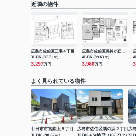
近隣の物件
広島市佐伯区三宅４丁目
広島市佐伯区美鈴が丘東２丁目
3LDK (97.71㎡)
4LDK (99.63㎡)
4
3,297
3,980
3
万円
万円
よく見られている物件
廿日市市宮園上５丁目
広島市佐伯区隅の浜２丁目
広
3LDK (90.67㎡)
3LDK＋S(納戸) (107.23㎡)
2LD