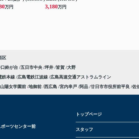
80
3,180
万円
万円
西区
井口鈴が台
五日市中央
坪井
皆賀
大野
電鉄本線
広島電鉄江波線
広島高速交通アストラムライン
山陽女学園前
地御前
西広島
宮内串戸
阿品
廿日市市役所前平良
佐
トップページ
スポーツセンター前
スタッフ