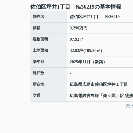
佐伯区坪井1丁目 №36219の基本情報
物件名
佐伯区坪井1丁目 №36219
価格
3,290万円
建物面積
97.92㎡
土地面積
32.03坪(105.90㎡)
築年月
2025年11月（新築）
総戸数
-
所在地
広島県
広島市佐伯区
坪井
１丁目
交通
広島電鉄宮島線
「
楽々園
」駅 徒歩