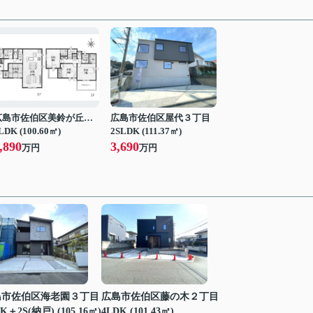
広島市佐伯区美鈴が丘西４丁目
広島市佐伯区屋代３丁目
LDK (100.60㎡)
2SLDK (111.37㎡)
,890
3,690
万円
万円
島市佐伯区海老園３丁目
広島市佐伯区藤の木２丁目
K＋2S(納戸) (105.16㎡)
4LDK (101.43㎡)