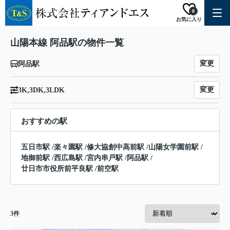
0
お気に入り
山陽本線 阿品駅の物件一覧
変更
阿品駅
変更
3K,3DK,3LDK
おすすめの駅
五日市駅
/
楽々園駅
/
修大協創中高前駅
/
山陽女学園前駅
/
地御前駅
/
西広島駅
/
宮内串戸駅
/
阿品駅
/
廿日市市役所前平良駅
/
前空駅
3
件