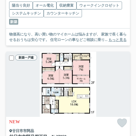
陽当り良好
オール電化
収納豊富
ウォークインクロゼット
システムキッチン
カウンターキッチン
新築
物価高になり、高い買い物のマイホームは悩みますが、 家族で長く暮ら
せるおうちは安心です。 住宅ローンの事などご相談に乗り...
もっと見る
新築一戸建
NEW
廿日市市阿品