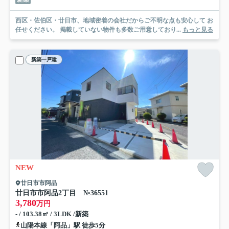
西区・佐伯区・廿日市、地域密着の会社だからご不明な点も安心して お
任せください。 掲載していない物件も多数ご用意しており...
もっと見る
新築一戸建
NEW
廿日市市阿品
廿日市市阿品2丁目 №36551
3,780
万円
- / 103.38㎡ / 3LDK /新築
山陽本線「阿品」駅 徒歩5分