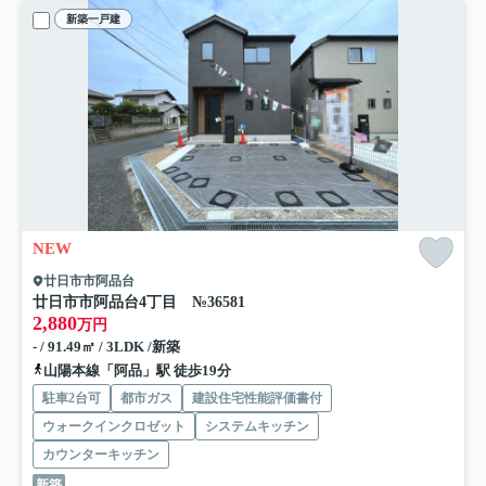
新築一戸建
NEW
廿日市市阿品台
廿日市市阿品台4丁目 №36581
2,880
万円
- / 91.49㎡ / 3LDK /新築
山陽本線「阿品」駅 徒歩19分
駐車2台可
都市ガス
建設住宅性能評価書付
ウォークインクロゼット
システムキッチン
カウンターキッチン
新築