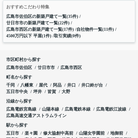
おすすめこだわり特集
広島市佐伯区の新築戸建て一覧(35件)
廿日市市の新築戸建て一覧(22件)
広島市西区の新築戸建て一覧(17件)
自社物件一覧(11件)
4500万円以下 平屋(1件)
取引実績(0件)
市区町村から探す
広島市佐伯区
廿日市市
広島市西区
町名から探す
千同
八幡東
屋代
阿品
井口
井口鈴が台
五日市中央
坪井
皆賀
大野
沿線から探す
広島電鉄宮島線
山陽本線
広島電鉄本線
広島電鉄江波線
広島高速交通アストラムライン
駅から探す
五日市
楽々園
修大協創中高前
山陽女学園前
地御前