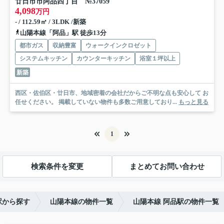
廿日市市阿品四丁目 №37059
4,098
万円
- / 112.59㎡ / 3LDK /新築
山陽本線「阿品」駅 徒歩13分
都市ガス
収納豊富
ウォークインクロゼット
システムキッチン
カウンターキッチン
浴室１坪以上
新築
西区・佐伯区・廿日市、地域密着の会社だからご不明な点も安心して お
任せください。 掲載していない物件も多数ご用意しており...
もっと見る
1
検索条件を変更
まとめてお問い合わせ
駅から探す
山陽本線の物件一覧
山陽本線 阿品駅の物件一覧