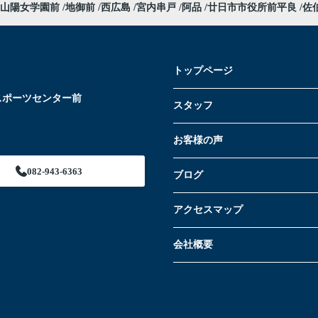
山陽女学園前
地御前
西広島
宮内串戸
阿品
廿日市市役所前平良
佐
トップページ
スポーツセンター前
スタッフ
お客様の声
082-943-6363
ブログ
アクセスマップ
会社概要