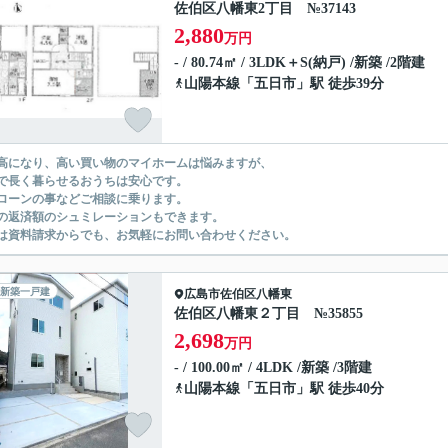
佐伯区八幡東2丁目 №37143
2,880
万円
- / 80.74㎡ / 3LDK＋S(納戸) /新築 /2階建
山陽本線
「
五日市
」駅 徒歩39分
高になり、高い買い物のマイホームは悩みますが、
で長く暮らせるおうちは安心です。
ローンの事などご相談に乗ります。
の返済額のシュミレーションもできます。
は資料請求からでも、お気軽にお問い合わせください。
新築一戸建
広島市佐伯区
八幡東
佐伯区八幡東２丁目 №35855
2,698
万円
- / 100.00㎡ / 4LDK /新築 /3階建
山陽本線
「
五日市
」駅 徒歩40分