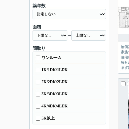
築年数
面積
～
物価
間取り
家族
住宅
ワンルーム
毎月
まず
1K/1DK/1LDK
2K/2DK/2LDK
3K/3DK/3LDK
4K/4DK/4LDK
5K以上