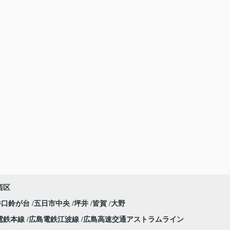
西区
井口鈴が台
五日市中央
坪井
皆賀
大野
電鉄本線
広島電鉄江波線
広島高速交通アストラムライン