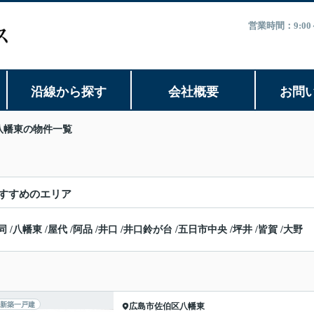
営業時間：9:0
沿線から探す
会社概要
お問
八幡東の物件一覧
すすめのエリア
同
/
八幡東
/
屋代
/
阿品
/
井口
/
井口鈴が台
/
五日市中央
/
坪井
/
皆賀
/
大野
新築一戸建
広島市佐伯区
八幡東