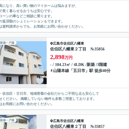
高になり、高い買い物のマイホームは悩みますが、
で長く暮らせるおうちは安心です。
ローンの事などご相談に乗ります。
の返済額のシュミレーションもできます。
は資料請求からでも、お気軽にお問い合わせください。
新築一戸建
広島市佐伯区
八幡東
佐伯区八幡東２丁目 №35856
2,898
万円
- / 104.23㎡ / 4LDK /新築 /3階建
山陽本線
「
五日市
」駅 徒歩40分
・佐伯区・廿日市、地域密着の会社だからご不明な点も安心して
せください。 掲載していない物件も多数ご用意しております。
はお気軽にお問い合わせください。
新築一戸建
広島市佐伯区
八幡東
佐伯区八幡東２丁目 №35857