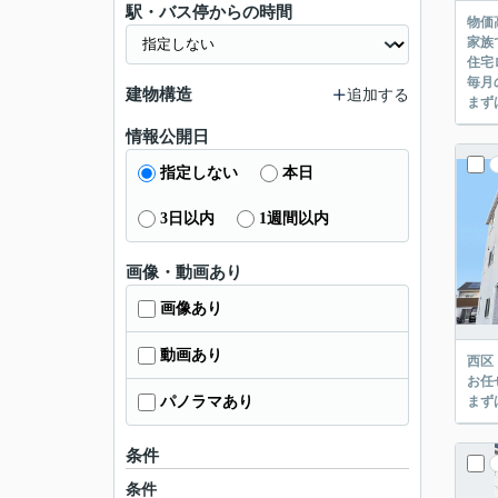
駅・バス停からの時間
物価
家族
住宅
毎月
建物構造
追加する
まず
情報公開日
指定しない
本日
3日以内
1週間以内
画像・動画あり
画像あり
動画あり
西区
お任
パノラマあり
まず
条件
条件