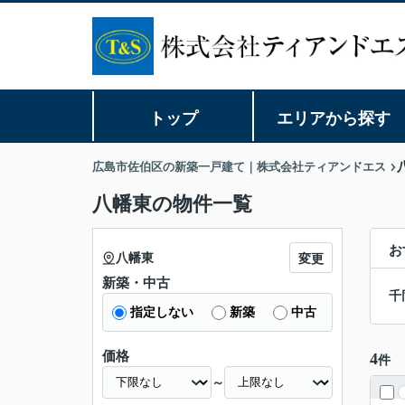
トップ
エリアから探す
広島市佐伯区の新築一戸建て｜株式会社ティアンドエス
八幡東の物件一覧
お
八幡東
変更
新築・中古
千
指定しない
新築
中古
価格
4
件
～