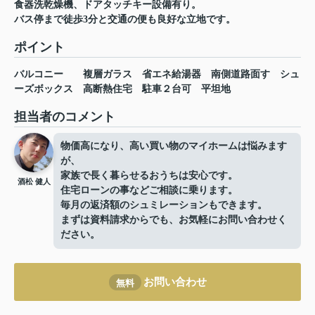
食器洗乾燥機、ドアタッチキー設備有り。
バス停まで徒歩3分と交通の便も良好な立地です。
ポイント
バルコニー
複層ガラス
省エネ給湯器
南側道路面す
シュ
ーズボックス
高断熱住宅
駐車２台可
平坦地
担当者のコメント
物価高になり、高い買い物のマイホームは悩みます
が、
家族で長く暮らせるおうちは安心です。
酒松 健人
住宅ローンの事などご相談に乗ります。
毎月の返済額のシュミレーションもできます。
まずは資料請求からでも、お気軽にお問い合わせく
ださい。
お問い合わせ
無料