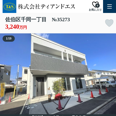
0
お気に入り
佐伯区千同一丁目 №35273
3,240
万円
1
/
19