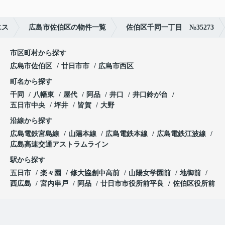
エス
広島市佐伯区の物件一覧
佐伯区千同一丁目 №35273
市区町村から探す
広島市佐伯区
廿日市市
広島市西区
町名から探す
千同
八幡東
屋代
阿品
井口
井口鈴が台
五日市中央
坪井
皆賀
大野
沿線から探す
広島電鉄宮島線
山陽本線
広島電鉄本線
広島電鉄江波線
広島高速交通アストラムライン
駅から探す
五日市
楽々園
修大協創中高前
山陽女学園前
地御前
西広島
宮内串戸
阿品
廿日市市役所前平良
佐伯区役所前