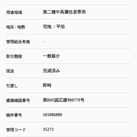
第二種中高層住居専用
用途地域
宅地 / 平坦
地目 / 地勢
-
管理組合有無
一般媒介
取引態様
完成済み
現況
即時
引渡し
第R05認広建ｾ00779号
建築確認番号
101086880
物件番号
35273
管理コード