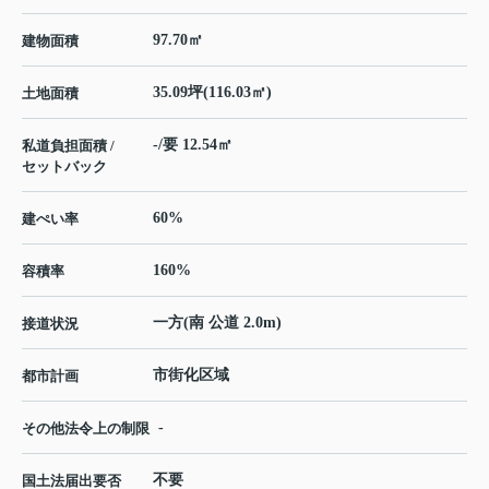
97.70㎡
建物面積
35.09坪(116.03㎡)
土地面積
-/要 12.54㎡
私道負担面積 /
セットバック
60%
建ぺい率
160%
容積率
一方(南 公道 2.0m)
接道状況
市街化区域
都市計画
-
その他法令上の制限
不要
国土法届出要否