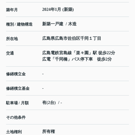
2024年1月 (新築)
築年月
新築一戸建 / 木造
種別 / 建物構造
広島県
広島市佐伯区
千同
１丁目
所在地
広島電鉄宮島線
「
楽々園
」駅 徒歩22分
交通
広電「千同橋」バス停下車 徒歩2分
-
修繕積立金
-
修繕積立基金
有(2台) / -
駐車場 / 月額
その他条件
所有権
土地権利