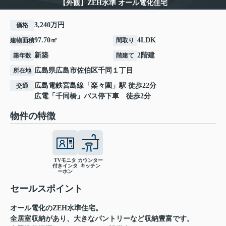
【外観】ZEH水準 オール電化住宅
3,240万円
価格
97.70㎡
4LDK
建物面積
間取り
新築
2階建
築年数
階建て
広島県
広島市佐伯区
千同
１丁目
所在地
広島電鉄宮島線
「
楽々園
」駅 徒歩22分
交通
広電「千同橋」バス停下車 徒歩2分
物件の特徴
TVモニタ
カウンター
付きインタ
キッチン
ーホン
セールスポイント
オール電化のZEH水準住宅。
全居室収納があり、大きなパントリーなど収納豊富です。