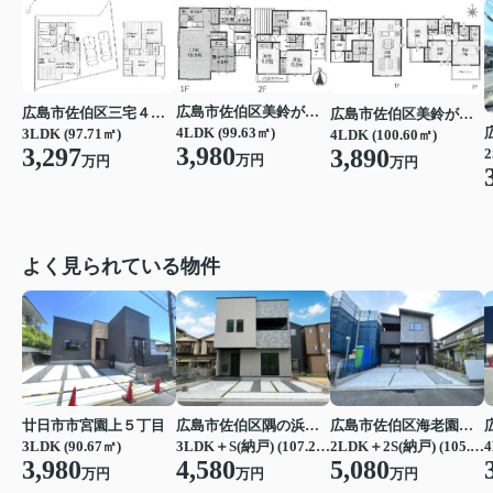
広島市佐伯区美鈴が丘東２丁目
広島市佐伯区三宅４丁目
広島市佐伯区美鈴が丘西４丁目
4LDK (99.63㎡)
3LDK (97.71㎡)
4LDK (100.60㎡)
3,980
3,297
3,890
2
万円
万円
万円
よく見られている物件
廿日市市宮園上５丁目
広島市佐伯区隅の浜２丁目
広島市佐伯区海老園３丁目
3LDK (90.67㎡)
3LDK＋S(納戸) (107.23㎡)
2LDK＋2S(納戸) (105.16㎡)
4
3,980
4,580
5,080
万円
万円
万円