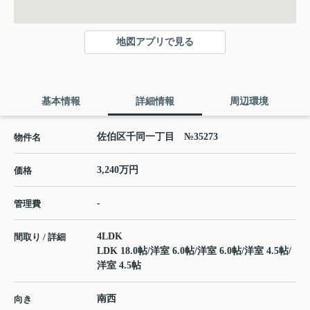
地図アプリで見る
基本情報
詳細情報
周辺環境
佐伯区千同一丁目 №35273
物件名
3,240万円
価格
-
管理費
4LDK
間取り / 詳細
LDK 18.0帖
/
洋室 6.0帖
/
洋室 6.0帖
/
洋室 4.5帖
/
洋室 4.5帖
南西
向き