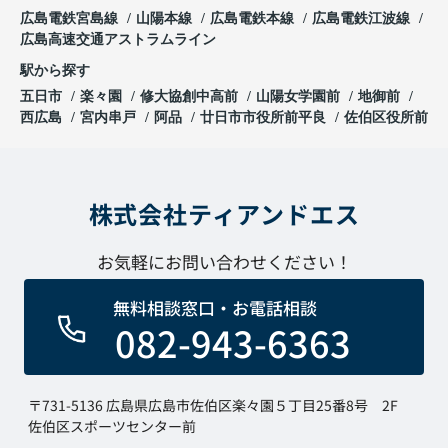
広島電鉄宮島線
山陽本線
広島電鉄本線
広島電鉄江波線
広島高速交通アストラムライン
駅から探す
五日市
楽々園
修大協創中高前
山陽女学園前
地御前
西広島
宮内串戸
阿品
廿日市市役所前平良
佐伯区役所前
株式会社ティアンドエス
お気軽にお問い合わせください！
無料相談窓口・お電話相談
082-943-6363
〒731-5136 広島県広島市佐伯区楽々園５丁目25番8号 2F
佐伯区スポーツセンター前