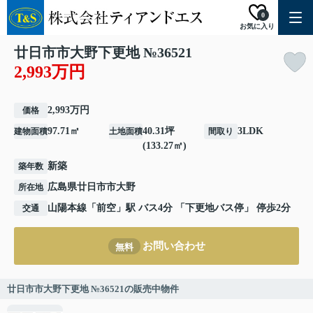
0
お気に入り
廿日市市大野下更地 №36521
2,993万円
2,993万円
価格
97.71㎡
40.31坪
3LDK
建物面積
土地面積
間取り
(133.27㎡)
新築
築年数
広島県
廿日市市
大野
所在地
山陽本線
「
前空
」駅 バス4分 「下更地バス停」 停歩2分
交通
お問い合わせ
無料
廿日市市大野下更地 №36521の販売中物件