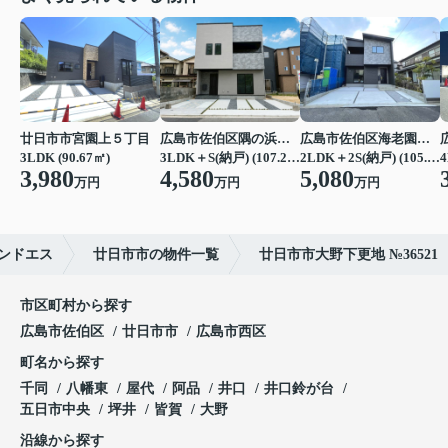
廿日市市宮園上５丁目
広島市佐伯区隅の浜２丁目
広島市佐伯区海老園３丁目
3LDK (90.67㎡)
3LDK＋S(納戸) (107.23㎡)
2LDK＋2S(納戸) (105.16㎡)
4
3,980
4,580
5,080
万円
万円
万円
ンドエス
廿日市市の物件一覧
廿日市市大野下更地 №36521
市区町村から探す
広島市佐伯区
廿日市市
広島市西区
町名から探す
千同
八幡東
屋代
阿品
井口
井口鈴が台
五日市中央
坪井
皆賀
大野
沿線から探す