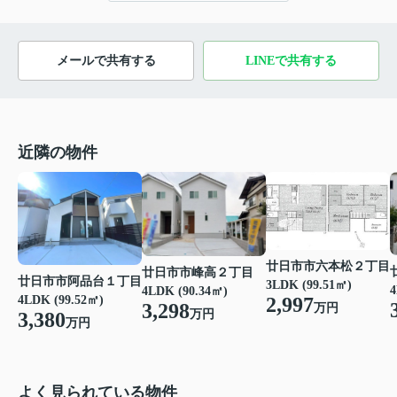
メールで共有する
LINEで共有する
近隣の物件
廿日市市六本松２丁目
廿日市市峰高２丁目
廿日市市阿品台１丁目
3LDK (99.51㎡)
4
4LDK (90.34㎡)
2,997
4LDK (99.52㎡)
3,298
万円
万円
3,380
万円
よく見られている物件