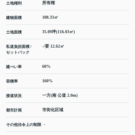
所有権
土地権利
108.33㎡
建物面積
35.09坪(116.03㎡)
土地面積
-/要 12.62㎡
私道負担面積 /
セットバック
60%
建ぺい率
160%
容積率
一方(南 公道 2.0m)
接道状況
市街化区域
都市計画
-
その他法令上の制限