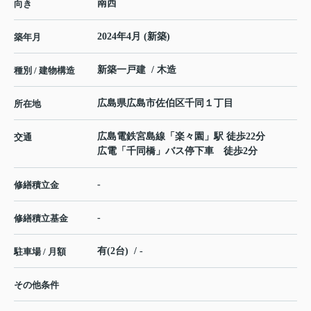
南西
向き
2024年4月 (新築)
築年月
新築一戸建 / 木造
種別 / 建物構造
広島県
広島市佐伯区
千同
１丁目
所在地
広島電鉄宮島線
「
楽々園
」駅 徒歩22分
交通
広電「千同橋」バス停下車 徒歩2分
-
修繕積立金
-
修繕積立基金
有(2台) / -
駐車場 / 月額
その他条件