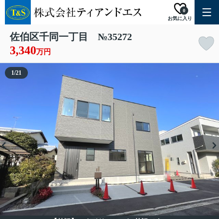
0
お気に入り
佐伯区千同一丁目 №35272
3,340
万円
1
/
21