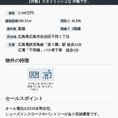
【外観】スタイリッシュな 外観です。
3,340万円
価格
108.33㎡
4LDK
建物面積
間取り
新築
2階建
築年数
階建て
広島県
広島市佐伯区
千同
１丁目
所在地
広島電鉄宮島線
「
楽々園
」駅 徒歩22分
交通
広電「千同橋」バス停下車 徒歩2分
物件の特徴
TVモニタ
カウンター
付きインタ
キッチン
ーホン
セールスポイント
オール電化のZEH水準住宅。
シューズインクロークやパントリーがあり収納豊富です。