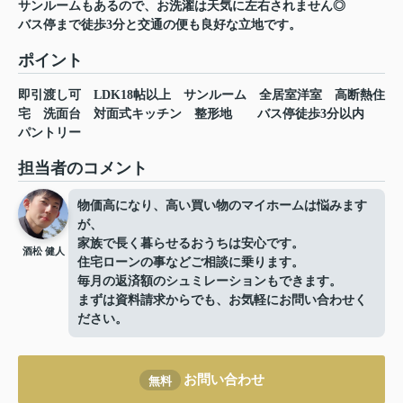
サンルームもあるので、お洗濯は天気に左右されません◎
バス停まで徒歩3分と交通の便も良好な立地です。
ポイント
即引渡し可
LDK18帖以上
サンルーム
全居室洋室
高断熱住
宅
洗面台
対面式キッチン
整形地
バス停徒歩3分以内
パントリー
担当者のコメント
物価高になり、高い買い物のマイホームは悩みます
が、
家族で長く暮らせるおうちは安心です。
酒松 健人
住宅ローンの事などご相談に乗ります。
毎月の返済額のシュミレーションもできます。
まずは資料請求からでも、お気軽にお問い合わせく
ださい。
お問い合わせ
無料