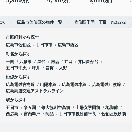
3,980
4,580
5,080
万円
万円
万円
エス
広島市佐伯区の物件一覧
佐伯区千同一丁目 №35272
市区町村から探す
広島市佐伯区
廿日市市
広島市西区
町名から探す
千同
八幡東
屋代
阿品
井口
井口鈴が台
五日市中央
坪井
皆賀
大野
沿線から探す
広島電鉄宮島線
山陽本線
広島電鉄本線
広島電鉄江波線
広島高速交通アストラムライン
駅から探す
五日市
楽々園
修大協創中高前
山陽女学園前
地御前
西広島
宮内串戸
阿品
廿日市市役所前平良
佐伯区役所前