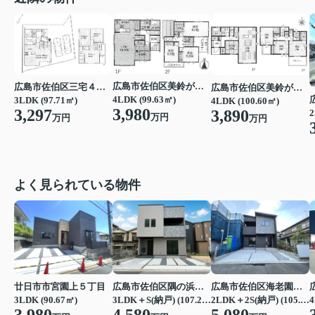
広島市佐伯区美鈴が丘東２丁目
広島市佐伯区三宅４丁目
広島市佐伯区美鈴が丘西４丁目
4LDK (99.63㎡)
3LDK (97.71㎡)
4LDK (100.60㎡)
3,980
3,297
3,890
2
万円
万円
万円
よく見られている物件
廿日市市宮園上５丁目
広島市佐伯区隅の浜２丁目
広島市佐伯区海老園３丁目
3LDK (90.67㎡)
3LDK＋S(納戸) (107.23㎡)
2LDK＋2S(納戸) (105.16㎡)
4