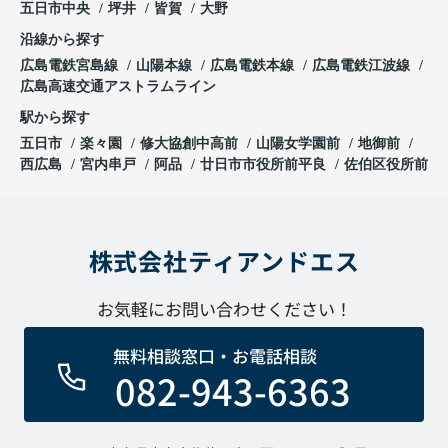
五日市中央
坪井
皆賀
大野
沿線から探す
広島電鉄宮島線
山陽本線
広島電鉄本線
広島電鉄江波線
広島高速交通アストラムライン
駅から探す
五日市
楽々園
修大協創中高前
山陽女学園前
地御前
西広島
宮内串戸
阿品
廿日市市役所前平良
佐伯区役所前
株式会社ティアンドエス
お気軽にお問い合わせください！
無料相談窓口・お電話相談
082-943-6363