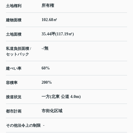
所有権
土地権利
102.68㎡
建物面積
35.44坪(117.19㎡)
土地面積
-/無
私道負担面積 /
セットバック
60%
建ぺい率
200%
容積率
一方(北東 公道 4.0m)
接道状況
市街化区域
都市計画
-
その他法令上の制限