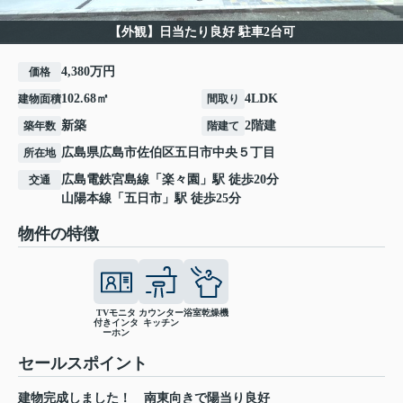
【外観】日当たり良好 駐車2台可
4,380万円
価格
102.68㎡
4LDK
建物面積
間取り
新築
2階建
築年数
階建て
広島県
広島市佐伯区
五日市中央
５丁目
所在地
広島電鉄宮島線
「
楽々園
」駅 徒歩20分
交通
山陽本線
「
五日市
」駅 徒歩25分
物件の特徴
TVモニタ
カウンター
浴室乾燥機
付きインタ
キッチン
ーホン
セールスポイント
建物完成しました！ 南東向きで陽当り良好