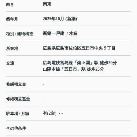
南東
向き
2025年10月 (新築)
築年月
新築一戸建 / 木造
種別 / 建物構造
広島県
広島市佐伯区
五日市中央
５丁目
所在地
広島電鉄宮島線
「
楽々園
」駅 徒歩20分
交通
山陽本線
「
五日市
」駅 徒歩25分
-
修繕積立金
-
修繕積立基金
有(2台) / -
駐車場 / 月額
その他条件