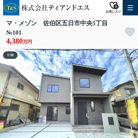
0
お気に入り
マ・メゾン 佐伯区五日市中央5丁目
№101
4,380
万円
1
/
30