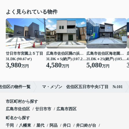
よく見られている物件
廿日市市宮園上５丁目
広島市佐伯区隅の浜２丁目
広島市佐伯区海老園３丁目
3LDK (90.67㎡)
3LDK＋S(納戸) (107.23㎡)
2LDK＋2S(納戸) (105.16㎡)
4
3,980
4,580
5,080
万円
万円
万円
佐伯区の物件一覧
マ・メゾン 佐伯区五日市中央5丁目 №101
市区町村から探す
広島市佐伯区
廿日市市
広島市西区
町名から探す
千同
八幡東
屋代
阿品
井口
井口鈴が台