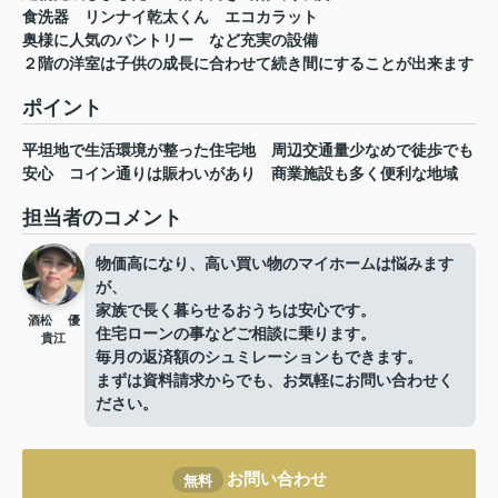
食洗器 リンナイ乾太くん エコカラット
奥様に人気のパントリー など充実の設備
２階の洋室は子供の成長に合わせて続き間にすることが出来ます
ポイント
平坦地で生活環境が整った住宅地
周辺交通量少なめで徒歩でも
安心
コイン通りは賑わいがあり
商業施設も多く便利な地域
担当者のコメント
物価高になり、高い買い物のマイホームは悩みます
が、
家族で長く暮らせるおうちは安心です。
酒松 優
住宅ローンの事などご相談に乗ります。
貴江
毎月の返済額のシュミレーションもできます。
まずは資料請求からでも、お気軽にお問い合わせく
ださい。
お問い合わせ
無料