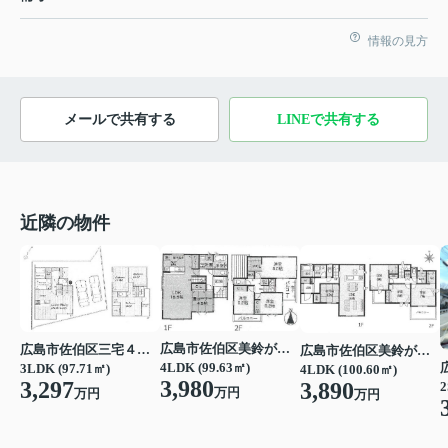
情報の見方
メールで共有する
LINEで共有する
近隣の物件
広島市佐伯区美鈴が丘東２丁目
広島市佐伯区三宅４丁目
広島市佐伯区美鈴が丘西４丁目
4LDK (99.63㎡)
3LDK (97.71㎡)
4LDK (100.60㎡)
3,980
3,297
3,890
2
万円
万円
万円