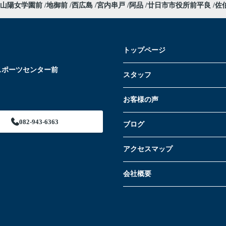
山陽女学園前
地御前
西広島
宮内串戸
阿品
廿日市市役所前平良
佐
トップページ
スポーツセンター前
スタッフ
お客様の声
082-943-6363
ブログ
アクセスマップ
会社概要