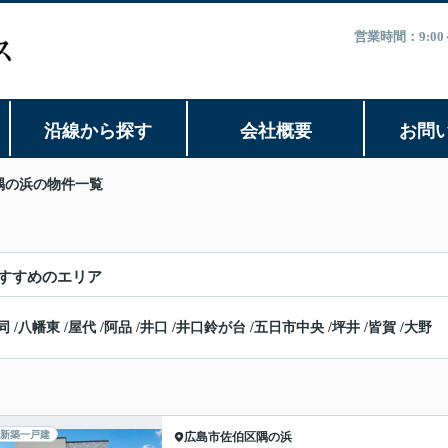
営業時間：9:0
沿線から探す
会社概要
お問
隅の浜の物件一覧
すすめのエリア
同
/
八幡東
/
屋代
/
阿品
/
井口
/
井口鈴が台
/
五日市中央
/
坪井
/
皆賀
/
大野
新築一戸建
広島市佐伯区
隅の浜