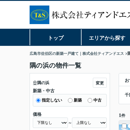
トップ
エリアから探す
広島市佐伯区の新築一戸建て｜株式会社ティアンドエス
隅の浜の物件一覧
お
隅の浜
変更
新築・中古
千
指定しない
新築
中古
価格
1
件
～