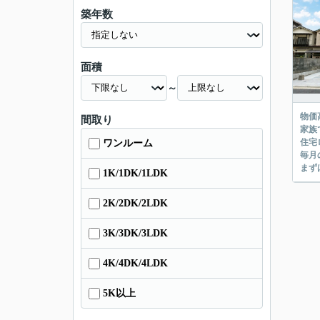
築年数
面積
～
物価
間取り
家族
住宅
ワンルーム
毎月
まず
1K/1DK/1LDK
2K/2DK/2LDK
3K/3DK/3LDK
4K/4DK/4LDK
5K以上