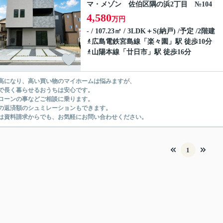
マ・メゾン 佐伯区隅の浜2丁目 №104
4,580
万円
- / 107.23㎡ / 3LDK＋S(納戸) /予定 /2階建
広島電鉄宮島線
「
楽々園
」駅 徒歩10分
山陽本線
「
廿日市
」駅 徒歩16分
高になり、高い買い物のマイホームは悩みますが、
で長く暮らせるおうちは安心です。
ローンの事などご相談に乗ります。
の返済額のシュミレーションもできます。
は資料請求からでも、お気軽にお問い合わせください。
1