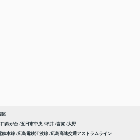
西区
井口鈴が台
五日市中央
坪井
皆賀
大野
電鉄本線
広島電鉄江波線
広島高速交通アストラムライン