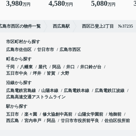
3,980
4,580
5,080
万円
万円
万円
広島市西区の物件一覧
西広島駅
西区己斐上2丁目 №37235
市区町村から探す
広島市佐伯区
廿日市市
広島市西区
町名から探す
千同
八幡東
屋代
阿品
井口
井口鈴が台
五日市中央
坪井
皆賀
大野
沿線から探す
広島電鉄宮島線
山陽本線
広島電鉄本線
広島電鉄江波線
広島高速交通アストラムライン
駅から探す
五日市
楽々園
修大協創中高前
山陽女学園前
地御前
西広島
宮内串戸
阿品
廿日市市役所前平良
佐伯区役所前