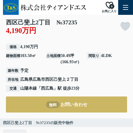
0
お気に入り
西区己斐上2丁目 №37235
4,190万円
4,190万円
価格
103.50㎡
50.49坪
4LDK
建物面積
土地面積
間取り
(166.93㎡)
予定
築年数
広島県
広島市西区
己斐上
２丁目
所在地
山陽本線
「
西広島
」駅 徒歩23分
交通
お問い合わせ
無料
西区己斐上2丁目 №37235の販売中物件