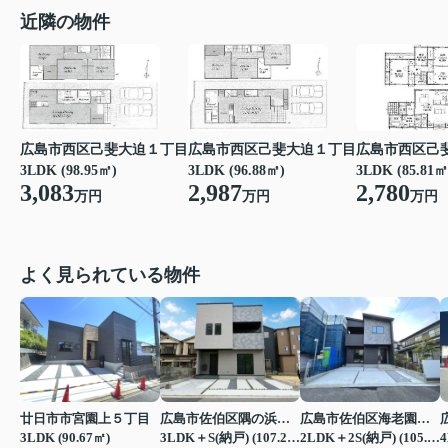
近隣の物件
広島市西区己斐大迫１丁目
広島市西区己斐大迫１丁目
広島市西区己
3LDK (96.88㎡)
3LDK (98.95㎡)
3LDK (85.81㎡
2,987
3,083
2,780
万円
万円
万円
よく見られている物件
廿日市市宮園上５丁目
広島市佐伯区隅の浜２丁目
広島市佐伯区海老園３丁目
3LDK (90.67㎡)
3LDK＋S(納戸) (107.23㎡)
2LDK＋2S(納戸) (105.16㎡)
4