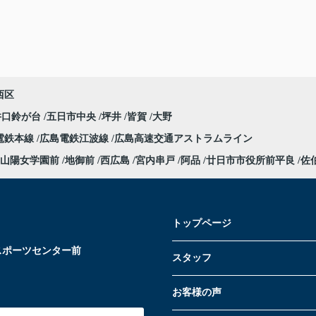
西区
井口鈴が台
五日市中央
坪井
皆賀
大野
電鉄本線
広島電鉄江波線
広島高速交通アストラムライン
山陽女学園前
地御前
西広島
宮内串戸
阿品
廿日市市役所前平良
佐
トップページ
スポーツセンター前
スタッフ
お客様の声