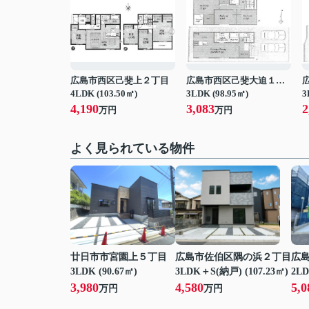
広島市西区己斐上２丁目
広島市西区己斐大迫１丁目
4LDK (103.50㎡)
3LDK (98.95㎡)
3
4,190
3,083
2
万円
万円
よく見られている物件
廿日市市宮園上５丁目
広島市佐伯区隅の浜２丁目
広
3LDK (90.67㎡)
3LDK＋S(納戸) (107.23㎡)
2LD
3,980
4,580
5,0
万円
万円