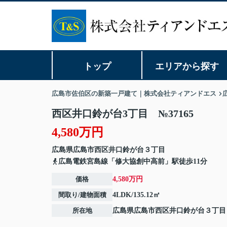
トップ
エリアから探す
広島市佐伯区の新築一戸建て｜株式会社ティアンドエス
西区井口鈴が台3丁目 №37165
4,580万円
広島県
広島市西区
井口鈴が台
３丁目
広島電鉄宮島線「修大協創中高前」駅徒歩11分
価格
4,580万円
間取り/建物面積
4LDK/135.12㎡
所在地
広島県
広島市西区
井口鈴が台
３丁目