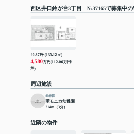
西区井口鈴が台3丁目 №37165で募集中
40.87坪 (135.12㎡)
4,580
万円(112.06万円/
坪)
周辺施設
幼稚園
聖モニカ幼稚園
214ｍ（3分）
近隣の物件