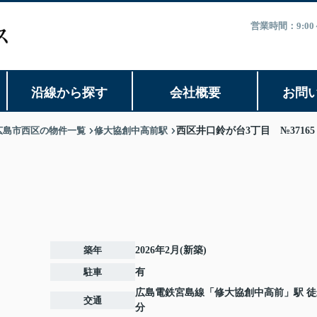
営業時間：9:0
沿線から探す
会社概要
お問
広島市西区の物件一覧
修大協創中高前駅
西区井口鈴が台3丁目 №37165
築年
2026年2月(新築)
駐車
有
広島電鉄宮島線
「
修大協創中高前
」駅 徒
交通
分