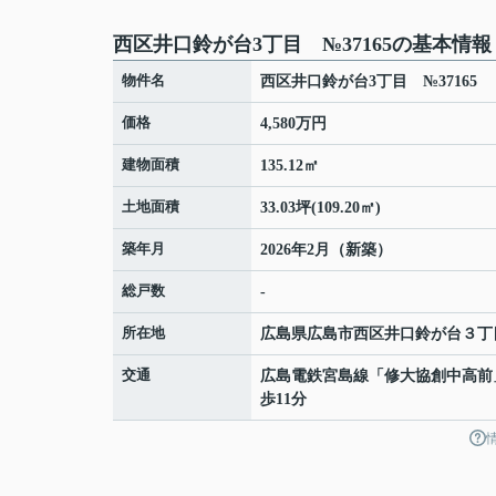
西区井口鈴が台3丁目 №37165の基本情報
物件名
西区井口鈴が台3丁目 №37165
価格
4,580万円
建物面積
135.12㎡
土地面積
33.03坪(109.20㎡)
築年月
2026年2月（新築）
総戸数
-
所在地
広島県
広島市西区
井口鈴が台
３丁
交通
広島電鉄宮島線
「
修大協創中高前
歩11分