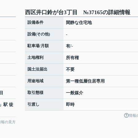
西区井口鈴が台3丁目 №37165の詳細情報
設備条件
閑静な住宅地
設備(その他)
-
駐車場/月額
有/-
土地権利
所有権
国土法届出
不要
用途地域
第一種低層住居専用
取引態様
目
一般媒介
引渡し
」駅 徒
即時
情報
情報の見方