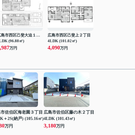
広島市西区己斐大迫１丁目
広島市西区己斐上２丁目
LDK (96.88㎡)
4LDK (101.02㎡)
,987
4,090
万円
万円
島市佐伯区海老園３丁目
広島市佐伯区藤の木２丁目
K＋2S(納戸) (105.16㎡)
4LDK (101.43㎡)
80
3,180
万円
万円