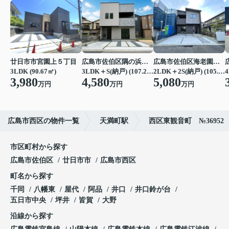
廿日市市宮園上５丁目
広島市佐伯区隅の浜２丁目
広島市佐伯区海老園３丁目
3LDK (90.67㎡)
3LDK＋S(納戸) (107.23㎡)
2LDK＋2S(納戸) (105.16㎡)
4
3,980
4,580
5,080
万円
万円
万円
広島市西区の物件一覧
天満町駅
西区東観音町 №36952
市区町村から探す
広島市佐伯区
廿日市市
広島市西区
町名から探す
千同
八幡東
屋代
阿品
井口
井口鈴が台
五日市中央
坪井
皆賀
大野
沿線から探す