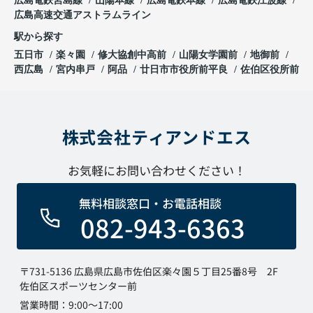
広島電鉄宮島線
山陽本線
広島電鉄本線
広島電鉄江波線
広島高速交通アストラムライン
駅から探す
五日市
楽々園
修大協創中高前
山陽女学園前
地御前
西広島
宮内串戸
阿品
廿日市市役所前平良
佐伯区役所前
株式会社ティアンドエス
お気軽にお問い合わせください！
無料相談窓口・お電話相談
082-943-6363
〒731-5136 広島県広島市佐伯区楽々園５丁目25番8号 2F
佐伯区スポーツセンター前
営業時間：9:00～17:00