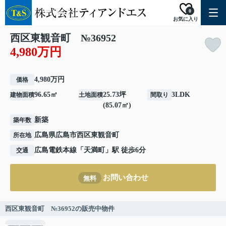
0
お気に入り
西区東観音町 №36952
4,980万円
4,980万円
価格
96.65㎡
25.73坪
3LDK
建物面積
土地面積
間取り
(85.07㎡)
新築
築年数
広島県
広島市西区
東観音町
所在地
広島電鉄本線
「
天満町
」駅 徒歩6分
交通
お問い合わせ
無料
西区東観音町 №36952の販売中物件