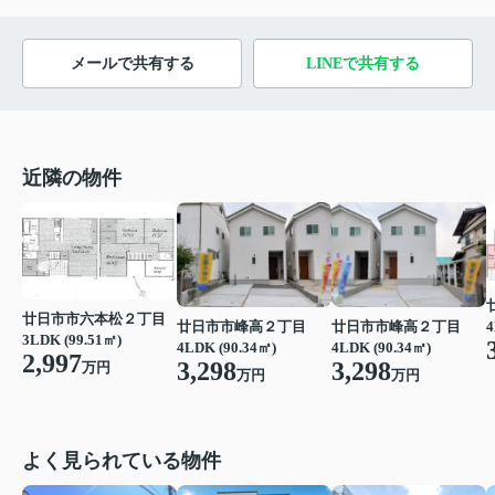
メールで共有する
LINEで共有する
近隣の物件
廿日市市六本松２丁目
廿日市市峰高２丁目
廿日市市峰高２丁目
4
3LDK (99.51㎡)
4LDK (90.34㎡)
4LDK (90.34㎡)
2,997
3,298
3,298
万円
万円
万円
よく見られている物件