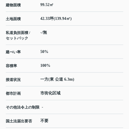
99.52㎡
建物面積
42.33坪(139.94㎡)
土地面積
-/無
私道負担面積 /
セットバック
50%
建ぺい率
100%
容積率
一方(東 公道 6.3m)
接道状況
市街化区域
都市計画
-
その他法令上の制限
不要
国土法届出要否