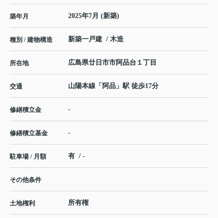
2025年7月 (新築)
築年月
新築一戸建 / 木造
種別 / 建物構造
広島県
廿日市市
阿品台
１丁目
所在地
山陽本線
「
阿品
」駅 徒歩17分
交通
-
修繕積立金
-
修繕積立基金
有 / -
駐車場 / 月額
その他条件
所有権
土地権利