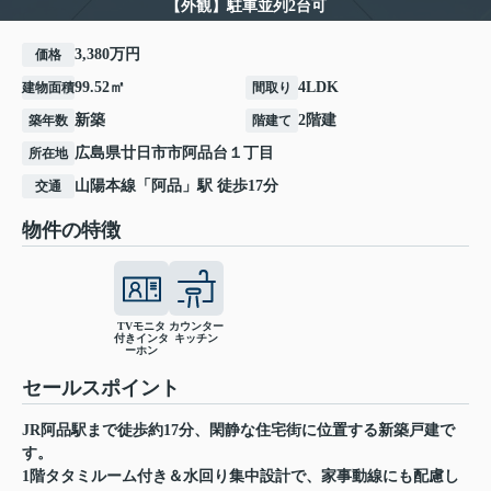
【外観】駐車並列2台可
3,380万円
価格
99.52㎡
4LDK
建物面積
間取り
新築
2階建
築年数
階建て
広島県
廿日市市
阿品台
１丁目
所在地
山陽本線
「
阿品
」駅 徒歩17分
交通
物件の特徴
TVモニタ
カウンター
付きインタ
キッチン
ーホン
セールスポイント
JR阿品駅まで徒歩約17分、閑静な住宅街に位置する新築戸建で
す。
1階タタミルーム付き＆水回り集中設計で、家事動線にも配慮し