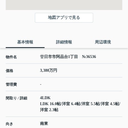
地図アプリで見る
基本情報
詳細情報
周辺環境
廿日市市阿品台1丁目 №36536
物件名
3,380万円
価格
-
管理費
4LDK
間取り / 詳細
LDK 16.0帖
/
洋室 6.4帖
/
洋室 5.5帖
/
洋室 4.5帖
/
洋室 2.3帖
南東
向き