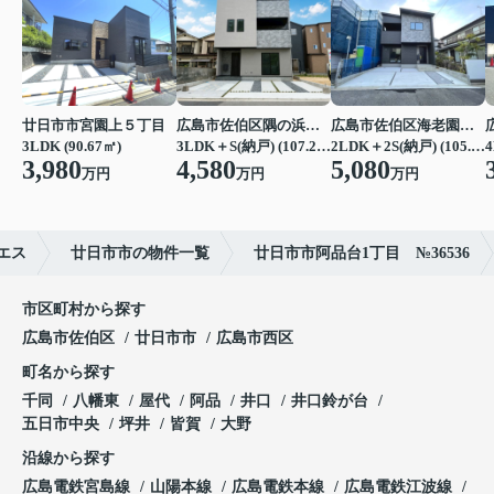
廿日市市宮園上５丁目
広島市佐伯区隅の浜２丁目
広島市佐伯区海老園３丁目
3LDK (90.67㎡)
3LDK＋S(納戸) (107.23㎡)
2LDK＋2S(納戸) (105.16㎡)
4
3,980
4,580
5,080
万円
万円
万円
エス
廿日市市の物件一覧
廿日市市阿品台1丁目 №36536
市区町村から探す
広島市佐伯区
廿日市市
広島市西区
町名から探す
千同
八幡東
屋代
阿品
井口
井口鈴が台
五日市中央
坪井
皆賀
大野
沿線から探す
広島電鉄宮島線
山陽本線
広島電鉄本線
広島電鉄江波線