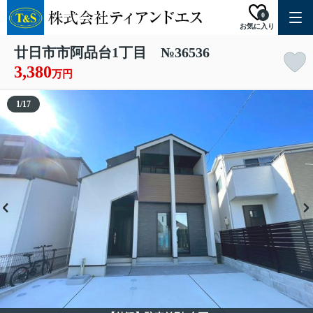
0
お気に入り
廿日市市阿品台1丁目 №36536
3,380
万円
1
/
17