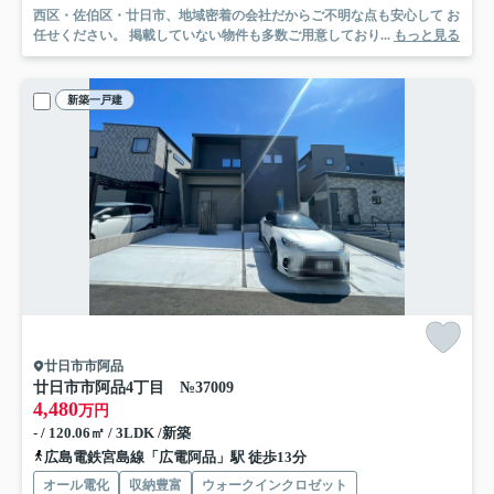
西区・佐伯区・廿日市、地域密着の会社だからご不明な点も安心して お
任せください。 掲載していない物件も多数ご用意しており...
もっと見る
新築一戸建
廿日市市阿品
廿日市市阿品4丁目 №37009
4,480
万円
- / 120.06㎡ / 3LDK /新築
広島電鉄宮島線「広電阿品」駅 徒歩13分
オール電化
収納豊富
ウォークインクロゼット