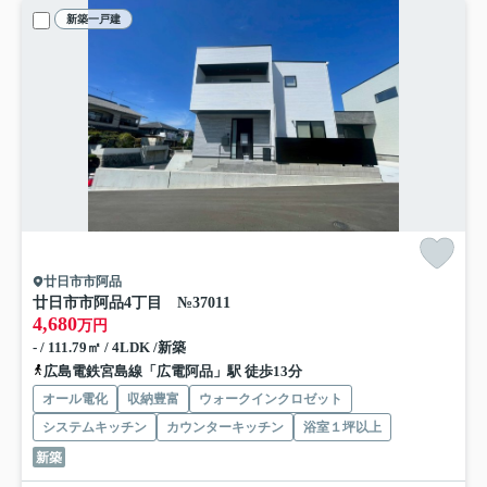
新築一戸建
廿日市市阿品
廿日市市阿品4丁目 №37011
4,680
万円
- / 111.79㎡ / 4LDK /新築
広島電鉄宮島線「広電阿品」駅 徒歩13分
オール電化
収納豊富
ウォークインクロゼット
システムキッチン
カウンターキッチン
浴室１坪以上
新築