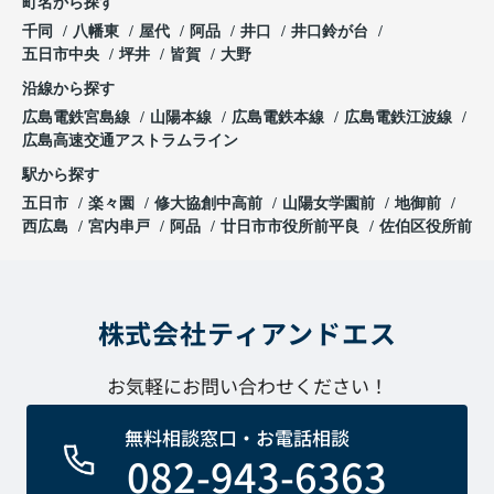
町名から探す
千同
八幡東
屋代
阿品
井口
井口鈴が台
五日市中央
坪井
皆賀
大野
沿線から探す
広島電鉄宮島線
山陽本線
広島電鉄本線
広島電鉄江波線
広島高速交通アストラムライン
駅から探す
五日市
楽々園
修大協創中高前
山陽女学園前
地御前
西広島
宮内串戸
阿品
廿日市市役所前平良
佐伯区役所前
株式会社ティアンドエス
お気軽にお問い合わせください！
無料相談窓口・お電話相談
082-943-6363