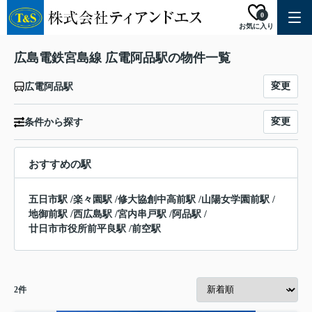
0
お気に入り
広島電鉄宮島線 広電阿品駅の物件一覧
変更
広電阿品駅
変更
条件から探す
おすすめの駅
五日市駅
/
楽々園駅
/
修大協創中高前駅
/
山陽女学園前駅
/
地御前駅
/
西広島駅
/
宮内串戸駅
/
阿品駅
/
廿日市市役所前平良駅
/
前空駅
2
件