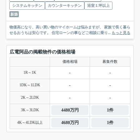
システムキッチン
カウンターキッチン
浴室１坪以上
新築
物価高になり、高い買い物のマイホームは悩みますが、 家族で長く暮ら
せるおうちは安心です。 住宅ローンの事などご相談に乗り...
もっと見る
広電阿品の掲載物件の価格相場
価格相場
募集件数
1R～1K
-
-
1DK～1LDK
-
-
2K～2LDK
-
-
3K～3LDK
4480万円
1件
4K～4LDK以上
4680万円
1件