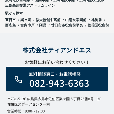
広島電鉄宮島線
山陽本線
広島電鉄本線
広島電鉄江波線
広島高速交通アストラムライン
駅から探す
五日市
楽々園
修大協創中高前
山陽女学園前
地御前
西広島
宮内串戸
阿品
廿日市市役所前平良
佐伯区役所前
株式会社ティアンドエス
お気軽にお問い合わせください！
無料相談窓口・お電話相談
082-943-6363
〒731-5136 広島県広島市佐伯区楽々園５丁目25番8号 2F
佐伯区スポーツセンター前
営業時間：9:00～17:00