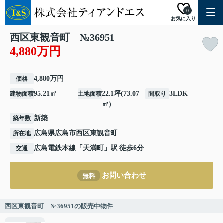
0
お気に入り
西区東観音町 №36951
4,880万円
4,880万円
価格
95.21㎡
22.1坪(73.07
3LDK
建物面積
土地面積
間取り
㎡)
新築
築年数
広島県
広島市西区
東観音町
所在地
広島電鉄本線
「
天満町
」駅 徒歩6分
交通
お問い合わせ
無料
西区東観音町 №36951の販売中物件