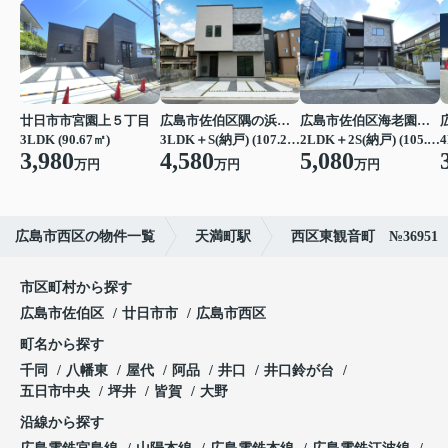
廿日市市宮園上５丁目
広島市佐伯区隅の浜２丁目
広島市佐伯区海老園３丁目
3LDK (90.67㎡)
3LDK＋S(納戸) (107.23㎡)
2LDK＋2S(納戸) (105.16㎡)
4
3,980
4,580
5,080
万円
万円
万円
広島市西区の物件一覧
天満町駅
西区東観音町 №36951
市区町村から探す
広島市佐伯区
廿日市市
広島市西区
町名から探す
千同
八幡東
屋代
阿品
井口
井口鈴が台
五日市中央
坪井
皆賀
大野
沿線から探す